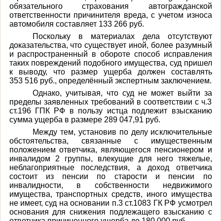
обязательного страхования автогражданской
ответственности причинителя вреда, с учетом износа
автомобиля составляет 133 266 руб.
Поскольку в материалах дела отсутствуют
доказательства, что существует иной, более разумный
и распространенный в обороте способ исправления
таких повреждений подобного имущества, суд пришел
к выводу, что размер ущерба должен составлять
353 516 руб., определённый экспертным заключением.
Однако, учитывая, что суд не может выйти за
пределы заявленных требований в соответствии с ч.3
ст.196 ГПК РФ в пользу истца подлежит взысканию
сумма ущерба в размере 289 047,91 руб.
Между тем, установив по делу исключительные
обстоятельства, связанные с имущественным
положением ответчика, являющегося пенсионером и
инвалидом 2 группы, влекущие для него тяжелые,
неблагоприятные последствия, а доход ответчика
состоит из пенсии по старости и пенсии по
инвалидности, в собственности недвижимого
имущества, транспортных средств, иного имущества
не имеет, суд на основании п.3 ст.1083 ГК РФ усмотрел
основания для снижения подлежащего взысканию с
ответчика причиненного ущерба до 180 000 руб.