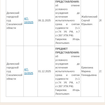
ПРЕДСТАВЛЕНИЯ:
об отмене
условного
Долинский
осуждения до
городской
истечения
Жаботинский
4/7-
суд
06.11.2025
испытательного
Сергей
26.1
10/2025
Сахалинской
срока и снятии
Юрьевич
области
судимости (ч.1
ст.74 УК РФ, п.7
ст.397 УПК РФ)
Гаврилюк Игорь
Леонтьевич
ПРЕДМЕТ
ПРЕДСТАВЛЕНИЯ:
об отмене
условного
Долинский
осуждения до
городской
истечения
Ермизина
4/7-
суд
01.12.2025
испытательного
Марина
23.1
11/2025
Сахалинской
срока и снятии
Геннадьевна
области
судимости (ч.1
ст.74 УК РФ, п.7
ст.397 УПК РФ)
Гаврилюк Игорь
Леонтьевич