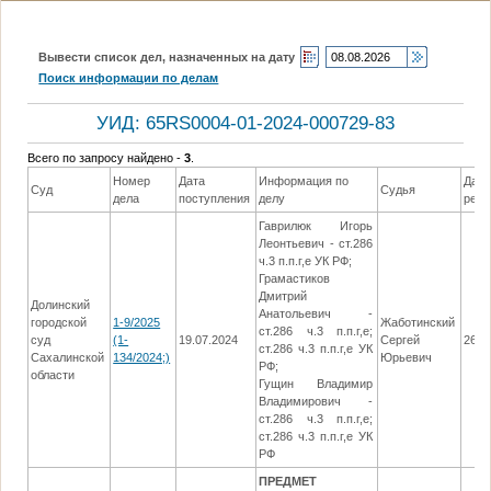
Вывести список дел, назначенных на дату
Поиск информации по делам
УИД: 65RS0004-01-2024-000729-83
Всего по запросу найдено -
3
.
Номер
Дата
Информация по
Дата
Суд
Судья
дела
поступления
делу
реш
Гаврилюк Игорь
Леонтьевич - ст.286
ч.3 п.п.г,е УК РФ;
Грамастиков
Дмитрий
Долинский
Анатольевич -
городской
1-9/2025
Жаботинский
ст.286 ч.3 п.п.г,е;
суд
(1-
19.07.2024
Сергей
26.0
ст.286 ч.3 п.п.г,е УК
Сахалинской
134/2024;)
Юрьевич
РФ;
области
Гущин Владимир
Владимирович -
ст.286 ч.3 п.п.г,е;
ст.286 ч.3 п.п.г,е УК
РФ
ПРЕДМЕТ